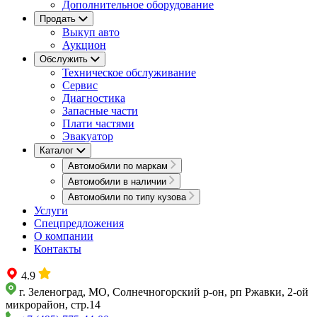
Дополнительное оборудование
Продать
Выкуп авто
Аукцион
Обслужить
Техническое обслуживание
Сервис
Диагностика
Запасные части
Плати частями
Эвакуатор
Каталог
Автомобили по маркам
Автомобили в наличии
Автомобили по типу кузова
Услуги
Спецпредложения
О компании
Контакты
4.9
г. Зеленоград, МО, Солнечногорский р-он, рп Ржавки, 2-ой
микрорайон, стр.14