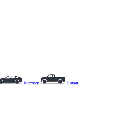
Лифтбек
Пикап