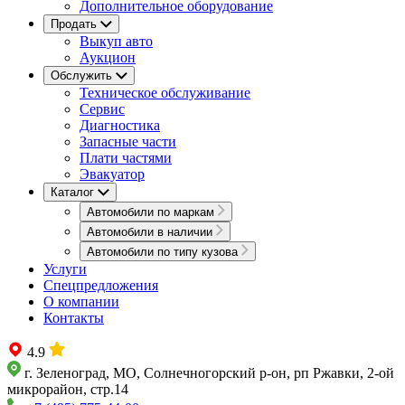
Дополнительное оборудование
Продать
Выкуп авто
Аукцион
Обслужить
Техническое обслуживание
Сервис
Диагностика
Запасные части
Плати частями
Эвакуатор
Каталог
Автомобили по маркам
Автомобили в наличии
Автомобили по типу кузова
Услуги
Спецпредложения
О компании
Контакты
4.9
г. Зеленоград, МО, Солнечногорский р-он, рп Ржавки, 2-ой
микрорайон, стр.14