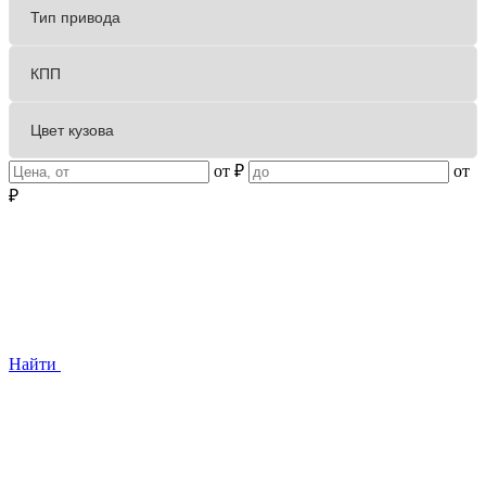
от
₽
от
₽
Найти