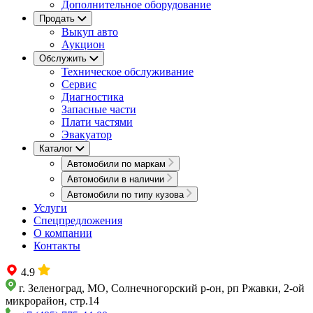
Дополнительное оборудование
Продать
Выкуп авто
Аукцион
Обслужить
Техническое обслуживание
Сервис
Диагностика
Запасные части
Плати частями
Эвакуатор
Каталог
Автомобили по маркам
Автомобили в наличии
Автомобили по типу кузова
Услуги
Спецпредложения
О компании
Контакты
4.9
г. Зеленоград, МО, Солнечногорский р-он, рп Ржавки, 2-ой
микрорайон, стр.14