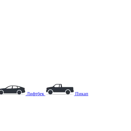
Лифтбек
Пикап