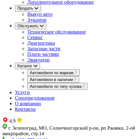
Дополнительное оборудование
Продать
Выкуп авто
Аукцион
Обслужить
Техническое обслуживание
Сервис
Диагностика
Запасные части
Плати частями
Эвакуатор
Каталог
Автомобили по маркам
Автомобили в наличии
Автомобили по типу кузова
Услуги
Спецпредложения
О компании
Контакты
4.9
г. Зеленоград, МО, Солнечногорский р-он, рп Ржавки, 2-ой
микрорайон, стр.14