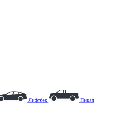
Лифтбек
Пикап