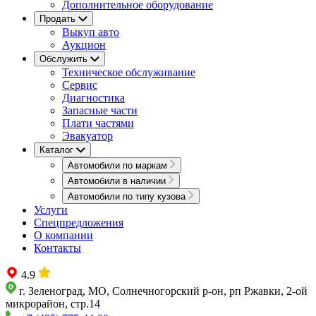
Дополнительное оборудование
Продать
Выкуп авто
Аукцион
Обслужить
Техническое обслуживание
Сервис
Диагностика
Запасные части
Плати частями
Эвакуатор
Каталог
Автомобили по маркам
Автомобили в наличии
Автомобили по типу кузова
Услуги
Спецпредложения
О компании
Контакты
4.9
г. Зеленоград, МО, Солнечногорский р-он, рп Ржавки, 2-ой
микрорайон, стр.14