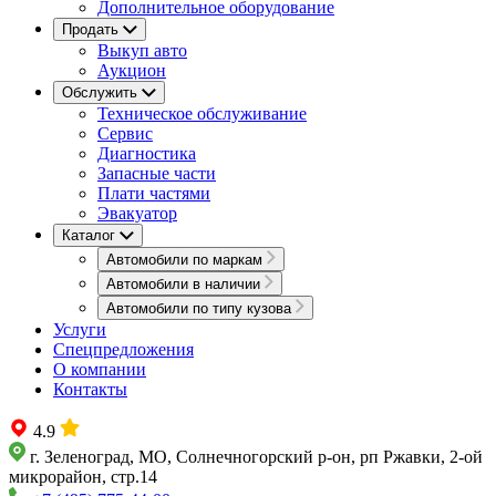
Дополнительное оборудование
Продать
Выкуп авто
Аукцион
Обслужить
Техническое обслуживание
Сервис
Диагностика
Запасные части
Плати частями
Эвакуатор
Каталог
Автомобили по маркам
Автомобили в наличии
Автомобили по типу кузова
Услуги
Спецпредложения
О компании
Контакты
4.9
г. Зеленоград, МО, Солнечногорский р-он, рп Ржавки, 2-ой
микрорайон, стр.14