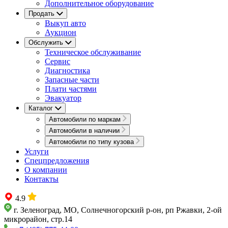
Дополнительное оборудование
Продать
Выкуп авто
Аукцион
Обслужить
Техническое обслуживание
Сервис
Диагностика
Запасные части
Плати частями
Эвакуатор
Каталог
Автомобили по маркам
Автомобили в наличии
Автомобили по типу кузова
Услуги
Спецпредложения
О компании
Контакты
4.9
г. Зеленоград, МО, Солнечногорский р-он, рп Ржавки, 2-ой
микрорайон, стр.14