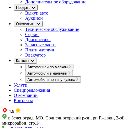
Дополнительное оборудование
Продать
Выкуп авто
Аукцион
Обслужить
Техническое обслуживание
Сервис
Диагностика
Запасные части
Плати частями
Эвакуатор
Каталог
Автомобили по маркам
Автомобили в наличии
Автомобили по типу кузова
Услуги
Спецпредложения
О компании
Контакты
4.9
г. Зеленоград, МО, Солнечногорский р-он, рп Ржавки, 2-ой
микрорайон, стр.14