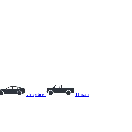
Лифтбек
Пикап