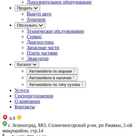
Дополнительное оборудование
Продать
Выкуп авто
Аукцион
Обслужить
Техническое обслуживание
Сервис
Диагностика
Запасные части
Плати частями
Эвакуатор
Каталог
Автомобили по маркам
Автомобили в наличии
Автомобили по типу кузова
Услуги
Спецпредложения
О компании
Контакты
4.9
г. Зеленоград, МО, Солнечногорский р-он, рп Ржавки, 2-ой
микрорайон, стр.14