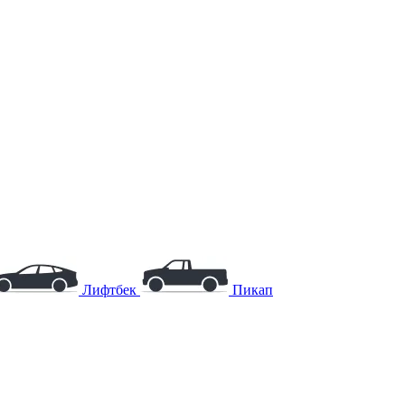
Лифтбек
Пикап