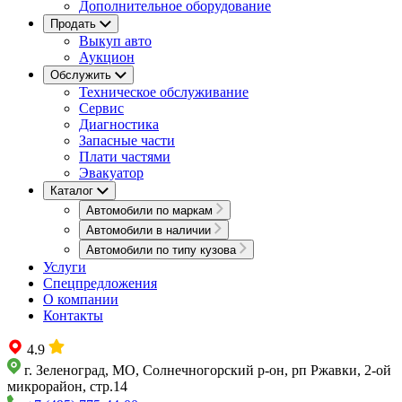
Дополнительное оборудование
Продать
Выкуп авто
Аукцион
Обслужить
Техническое обслуживание
Сервис
Диагностика
Запасные части
Плати частями
Эвакуатор
Каталог
Автомобили по маркам
Автомобили в наличии
Автомобили по типу кузова
Услуги
Спецпредложения
О компании
Контакты
4.9
г. Зеленоград, МО, Солнечногорский р-он, рп Ржавки, 2-ой
микрорайон, стр.14