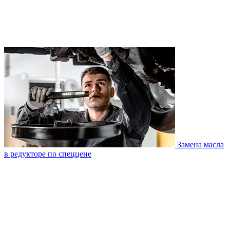
Замена масла
в редукторе по спеццене