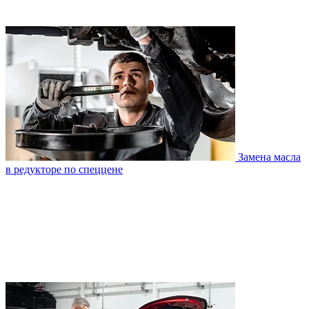
Замена масла
в редукторе по спеццене