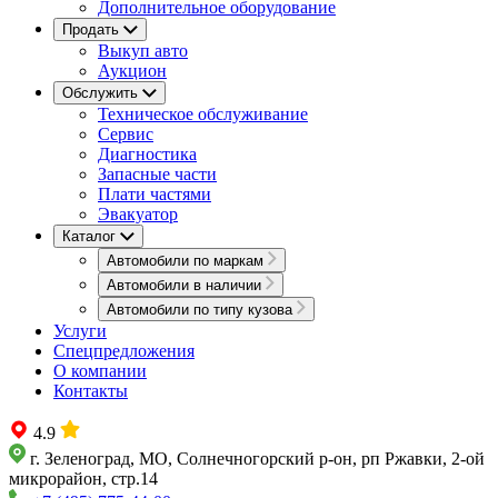
Дополнительное оборудование
Продать
Выкуп авто
Аукцион
Обслужить
Техническое обслуживание
Сервис
Диагностика
Запасные части
Плати частями
Эвакуатор
Каталог
Автомобили по маркам
Автомобили в наличии
Автомобили по типу кузова
Услуги
Спецпредложения
О компании
Контакты
4.9
г. Зеленоград, МО, Солнечногорский р-он, рп Ржавки, 2-ой
микрорайон, стр.14