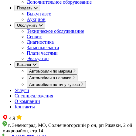
Дополнительное оборудование
Продать
Выкуп авто
Аукцион
Обслужить
Техническое обслуживание
Сервис
Диагностика
Запасные части
Плати частями
Эвакуатор
Каталог
Автомобили по маркам
Автомобили в наличии
Автомобили по типу кузова
Услуги
Спецпредложения
О компании
Контакты
4.9
г. Зеленоград, МО, Солнечногорский р-он, рп Ржавки, 2-ой
микрорайон, стр.14