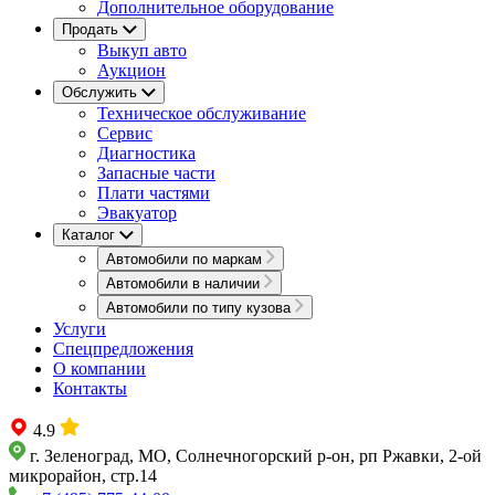
Дополнительное оборудование
Продать
Выкуп авто
Аукцион
Обслужить
Техническое обслуживание
Сервис
Диагностика
Запасные части
Плати частями
Эвакуатор
Каталог
Автомобили по маркам
Автомобили в наличии
Автомобили по типу кузова
Услуги
Спецпредложения
О компании
Контакты
4.9
г. Зеленоград, МО, Солнечногорский р-он, рп Ржавки, 2-ой
микрорайон, стр.14