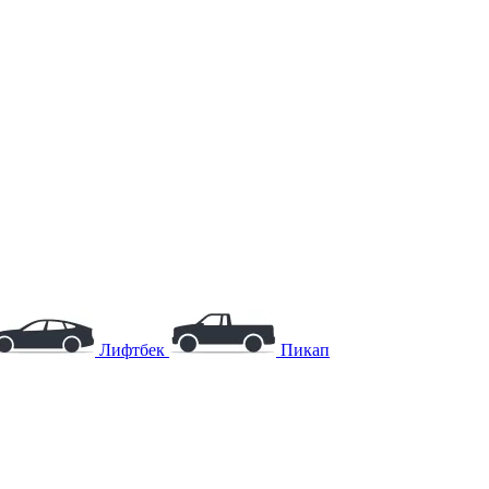
Лифтбек
Пикап