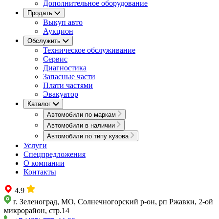
Дополнительное оборудование
Продать
Выкуп авто
Аукцион
Обслужить
Техническое обслуживание
Сервис
Диагностика
Запасные части
Плати частями
Эвакуатор
Каталог
Автомобили по маркам
Автомобили в наличии
Автомобили по типу кузова
Услуги
Спецпредложения
О компании
Контакты
4.9
г. Зеленоград, МО, Солнечногорский р-он, рп Ржавки, 2-ой
микрорайон, стр.14