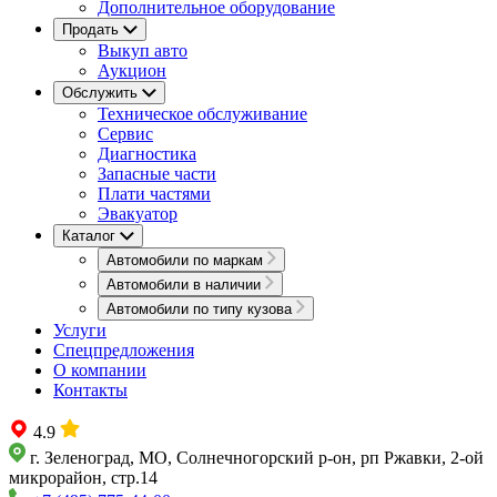
Дополнительное оборудование
Продать
Выкуп авто
Аукцион
Обслужить
Техническое обслуживание
Сервис
Диагностика
Запасные части
Плати частями
Эвакуатор
Каталог
Автомобили по маркам
Автомобили в наличии
Автомобили по типу кузова
Услуги
Спецпредложения
О компании
Контакты
4.9
г. Зеленоград, МО, Солнечногорский р-он, рп Ржавки, 2-ой
микрорайон, стр.14