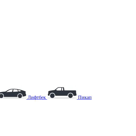
Лифтбек
Пикап