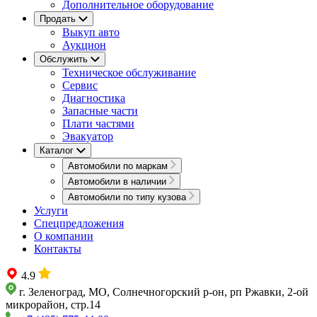
Дополнительное оборудование
Продать
Выкуп авто
Аукцион
Обслужить
Техническое обслуживание
Сервис
Диагностика
Запасные части
Плати частями
Эвакуатор
Каталог
Автомобили по маркам
Автомобили в наличии
Автомобили по типу кузова
Услуги
Спецпредложения
О компании
Контакты
4.9
г. Зеленоград, МО, Солнечногорский р-он, рп Ржавки, 2-ой
микрорайон, стр.14