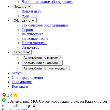
Дополнительное оборудование
Продать
Выкуп авто
Аукцион
Обслужить
Техническое обслуживание
Сервис
Диагностика
Запасные части
Плати частями
Эвакуатор
Каталог
Автомобили по маркам
Автомобили в наличии
Автомобили по типу кузова
Услуги
Спецпредложения
О компании
Контакты
4.9
г. Зеленоград, МО, Солнечногорский р-он, рп Ржавки, 2-ой
микрорайон, стр.14