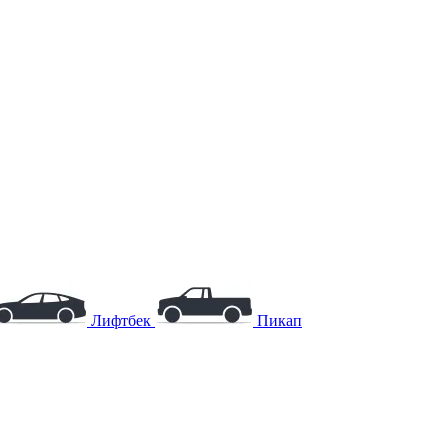
Лифтбек
Пикап