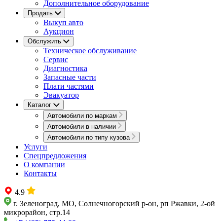
Дополнительное оборудование
Продать
Выкуп авто
Аукцион
Обслужить
Техническое обслуживание
Сервис
Диагностика
Запасные части
Плати частями
Эвакуатор
Каталог
Автомобили по маркам
Автомобили в наличии
Автомобили по типу кузова
Услуги
Спецпредложения
О компании
Контакты
4.9
г. Зеленоград, МО, Солнечногорский р-он, рп Ржавки, 2-ой
микрорайон, стр.14