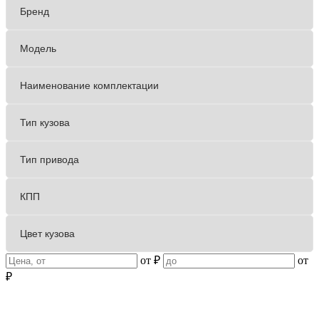
от
₽
от
₽