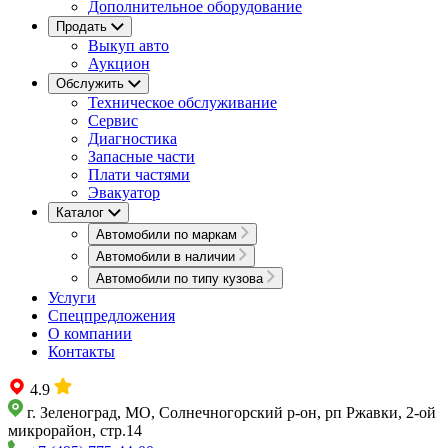
Дополнительное оборудование
Продать
Выкуп авто
Аукцион
Обслужить
Техническое обслуживание
Сервис
Диагностика
Запасные части
Плати частями
Эвакуатор
Каталог
Автомобили по маркам
Автомобили в наличии
Автомобили по типу кузова
Услуги
Спецпредложения
О компании
Контакты
4.9
г. Зеленоград, МО, Солнечногорский р-он, рп Ржавки, 2-ой
микрорайон, стр.14