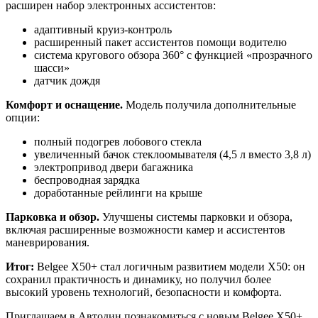
расширен набор электронных ассистентов:
адаптивный круиз-контроль
расширенный пакет ассистентов помощи водителю
система кругового обзора 360° с функцией «прозрачного
шасси»
датчик дождя
Комфорт и оснащение.
Модель получила дополнительные
опции:
полный подогрев лобового стекла
увеличенный бачок стеклоомывателя (4,5 л вместо 3,8 л)
электропривод двери багажника
беспроводная зарядка
доработанные рейлинги на крыше
Парковка и обзор.
Улучшены системы парковки и обзора,
включая расширенные возможности камер и ассистентов
маневрирования.
Итог:
Belgee X50+ стал логичным развитием модели X50: он
сохранил практичность и динамику, но получил более
высокий уровень технологий, безопасности и комфорта.
Приглашаем в Автодин познакомиться с новым Belgee X50+