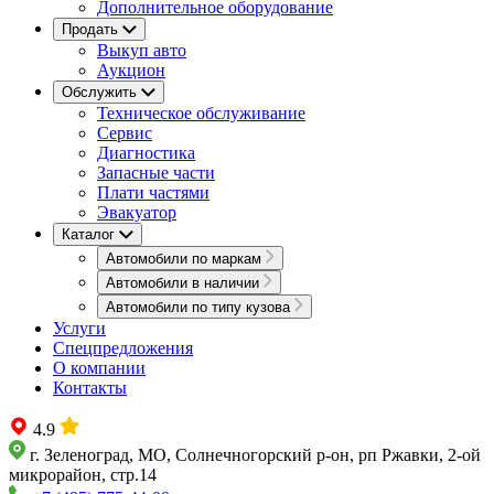
Дополнительное оборудование
Продать
Выкуп авто
Аукцион
Обслужить
Техническое обслуживание
Сервис
Диагностика
Запасные части
Плати частями
Эвакуатор
Каталог
Автомобили по маркам
Автомобили в наличии
Автомобили по типу кузова
Услуги
Спецпредложения
О компании
Контакты
4.9
г. Зеленоград, МО, Солнечногорский р-он, рп Ржавки, 2-ой
микрорайон, стр.14